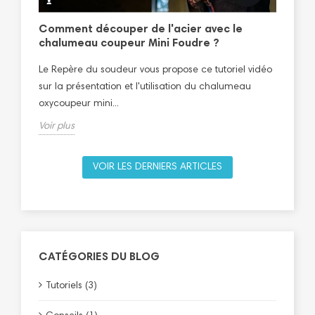
le
re
Comment découper de l'acier avec le
Tut
chalumeau coupeur Mini Foudre ?
Le 
Le Repère du soudeur vous propose ce tutoriel vidéo
sur 
sur la présentation et l'utilisation du chalumeau
plom
oxycoupeur mini...
Voir
Voir plus
VOIR LES DERNIERS ARTICLES
CATÉGORIES DU BLOG
Tutoriels (3)