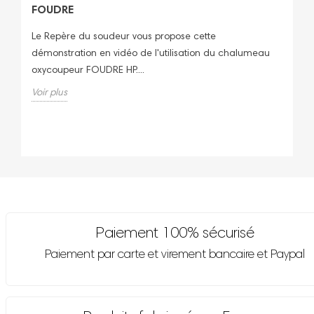
C
FOUDRE
C
Le Repère du soudeur vous propose cette
Le
démonstration en vidéo de l'utilisation du chalumeau
la
oxycoupeur FOUDRE HP....
mi
Voir plus
Vo
Paiement 100% sécurisé
Paiement par carte et virement bancaire et Paypal