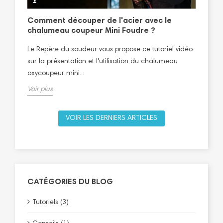
le
re
Comment découper de l'acier avec le
Tut
chalumeau coupeur Mini Foudre ?
Le 
Le Repère du soudeur vous propose ce tutoriel vidéo
sur 
sur la présentation et l'utilisation du chalumeau
plom
oxycoupeur mini...
Voir
Voir plus
VOIR LES DERNIERS ARTICLES
CATÉGORIES DU BLOG
Tutoriels (3)