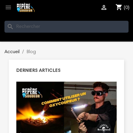
shopping_cart


(0)
search
Accueil
Blog
DERNIERS ARTICLES