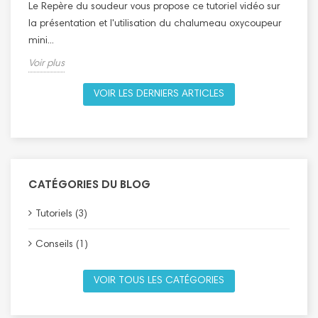
Le Repère du soudeur vous propose ce tutoriel vidéo sur
l
la présentation et l'utilisation du chalumeau oxycoupeur
V
mini...
Voir plus
VOIR LES DERNIERS ARTICLES
CATÉGORIES DU BLOG
Tutoriels (3)
Conseils (1)
VOIR TOUS LES CATÉGORIES