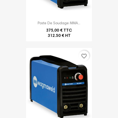
Poste De Soudage MMA...
375,00 € TTC
312.50 € HT
favorite_border