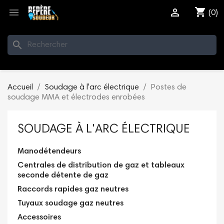
shopping_cart


(0)
search
Accueil
Soudage à l'arc électrique
Postes de
soudage MMA et électrodes enrobées
SOUDAGE À L'ARC ÉLECTRIQUE
Manodétendeurs
Centrales de distribution de gaz et tableaux
seconde détente de gaz
Raccords rapides gaz neutres
Tuyaux soudage gaz neutres
Accessoires