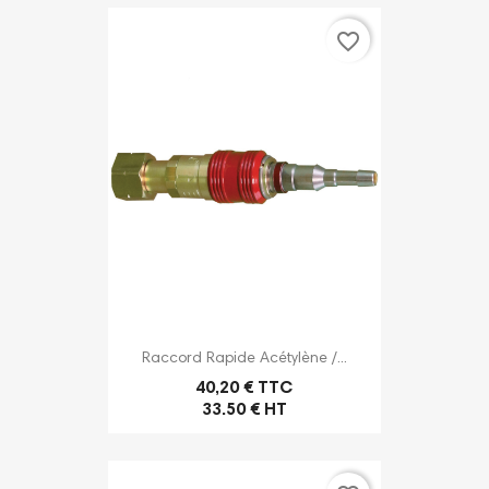
favorite_border
Raccord Rapide Acétylène /...
40,20 € TTC
33.50 € HT