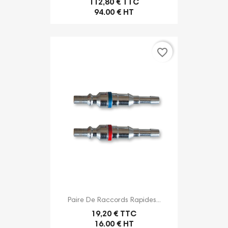
112,80 € TTC
94.00 € HT
favorite_border
Paire De Raccords Rapides...
19,20 € TTC
16.00 € HT