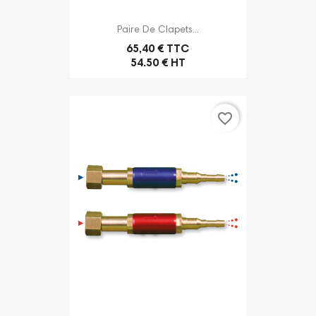
Paire De Clapets...
65,40 € TTC
54.50 € HT
favorite_border