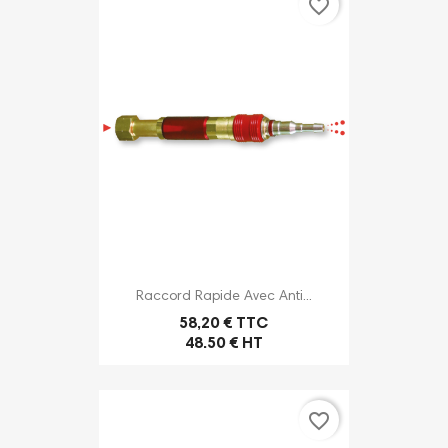
favorite_border
Raccord Rapide Avec Anti...
58,20 € TTC
48.50 € HT
favorite_border