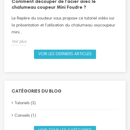
Comment découper de l'acier avec le
T
n
chalumeau coupeur Mini Foudre ?
L
Le Repère du soudeur vous propose ce tutoriel vidéo sur
l
la présentation et l'utilisation du chalumeau oxycoupeur
V
mini...
Voir plus
VOIR LES DERNIERS ARTICLES
CATÉGORIES DU BLOG
Tutoriels (3)
Conseils (1)