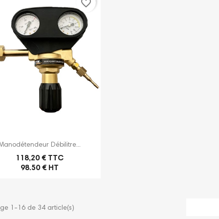
favorite_border

Aperçu rapide
Manodétendeur Débilitre...
118,20 € TTC
98.50 € HT
ge 1-16 de 34 article(s)