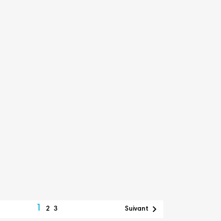
1

2
3
Suivant