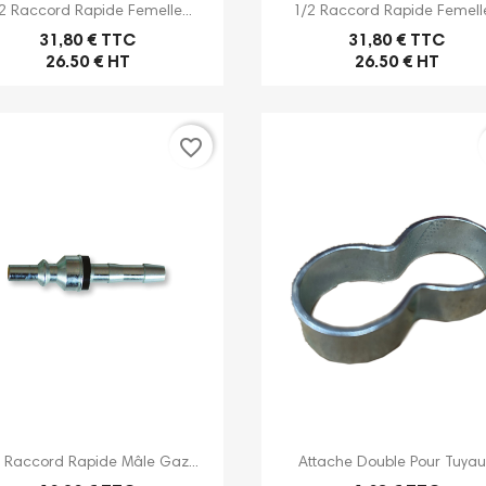


Aperçu rapide
Aperçu rapide
2 Raccord Rapide Femelle...
1/2 Raccord Rapide Femelle
du soudeur vous
Repère du soudeur vous
Le Repè
31,80 € TTC
31,80 € TTC
tutoriel vidéo sur la
propose ce Tuto vidéo sur la
26.50 € HT
26.50 € HT
propose
 et l'utilisation du kit
présentation et l'utilisation du kit
vidéo de
nitaire...
de désherbage thermique.
chalum
Voir plus
favorite_border
FOUDRE 
Voir plu


Aperçu rapide
Aperçu rapide
 Raccord Rapide Mâle Gaz...
Attache Double Pour Tuyau.