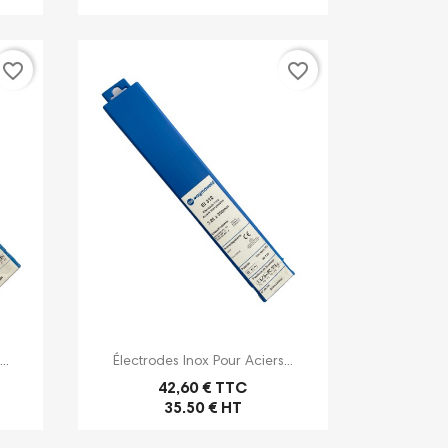
favorite_border
favorite_border

Aperçu rapide
..
Électrodes Inox Pour Aciers...
42,60 € TTC
35.50 € HT