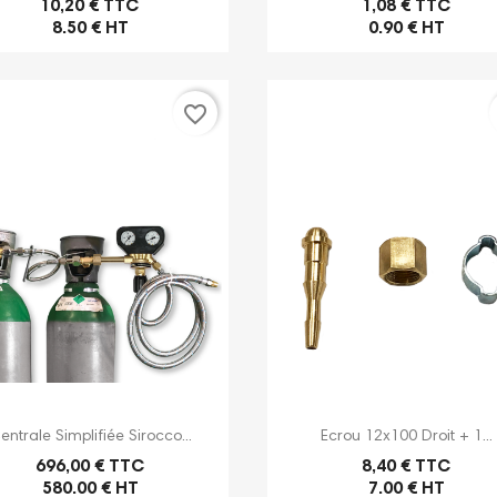
10,20 € TTC
1,08 € TTC
8.50 € HT
0.90 € HT
favorite_border


Aperçu rapide
Aperçu rapide
entrale Simplifiée Sirocco...
Ecrou 12x100 Droit + 1...
696,00 € TTC
8,40 € TTC
580.00 € HT
7.00 € HT