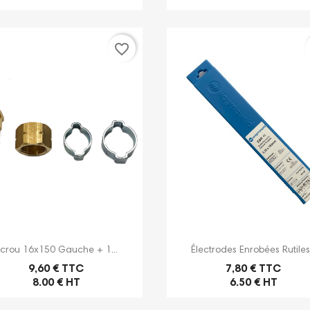
favorite_border


Aperçu rapide
Aperçu rapide
crou 16x150 Gauche + 1...
Électrodes Enrobées Rutiles.
9,60 € TTC
7,80 € TTC
8.00 € HT
6.50 € HT