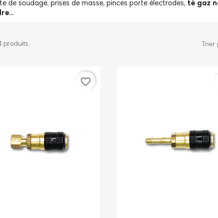
te de soudage, prises de masse, pinces porte électrodes,
té gaz n
dre
...
4 produits.
Trier 
favorite_border
Démon
d'une 
sur le kit plombier
Kit de désherbage
chalu
thermique
press