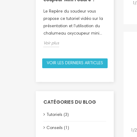
1/
Le Repère 
soudeur vous
Le Repère du soudeur vous
propose ce 
 démonstration en
propose ce tutoriel vidéo sur la
présentation
sation du
présentation et l'utilisation du
plombier/sa
ycoupeur
chalumeau oxycoupeur mini...
Voir plus
Voir plus
VOIR LES DERNIERS ARTICLES
CATÉGORIES DU BLOG
Tutoriels (3)
Conseils (1)
1/2