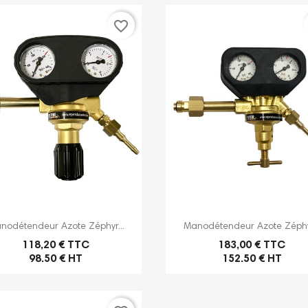
favorite_border


Aperçu rapide
Aperçu rapide
nodétendeur Azote Zéphyr...
Manodétendeur Azote Zéphyr
118,20 € TTC
183,00 € TTC
98.50 € HT
152.50 € HT