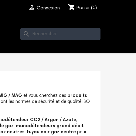
shopping_cart

Panier
(0)
Connexion
search
 MIG / MAG
et vous cherchez des
produits
ant les normes de sécurité et de qualité ISO
odétendeur CO2 / Argon / Azote
,
de gaz
,
manodétendeurs grand débit
gaz neutres
,
tuyau noir gaz neutre
pour