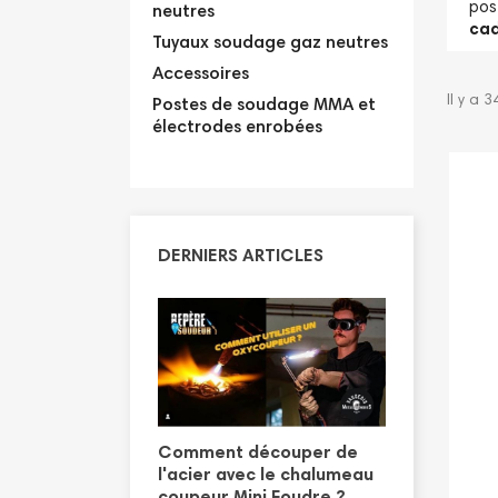
pos
neutres
ca
Tuyaux soudage gaz neutres
Accessoires
Il y a 3
Postes de soudage MMA et
électrodes enrobées
DERNIERS ARTICLES
ion découpe
vec le
Comment découper de
Tutoriel 
coupeur haute
l'acier avec le chalumeau
sanitaire
udre
coupeur Mini Foudre ?