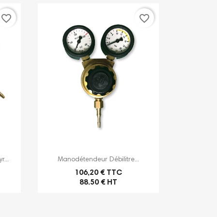
favorite_border
favorite_border

Aperçu rapide
...
Manodétendeur Débilitre...
106,20 € TTC
88.50 € HT