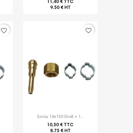
11,40 € TTC
9.50 € HT
favorite_border
favorite_border

Aperçu rapide
Ecrou 16x150 Droit + 1...
10,50 € TTC
8.75 € HT