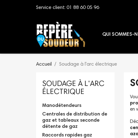
Service client:
01 88 60 05 96
QUI SOMMES-N
Accueil
Soudage à l'arc électrique
S
SOUDAGE À L'ARC
ÉLECTRIQUE
Vou
pro
Manodétendeurs
en 
Centrales de distribution de
gaz et tableaux seconde
Déc
détente de gaz
cen
az
Raccords rapides gaz