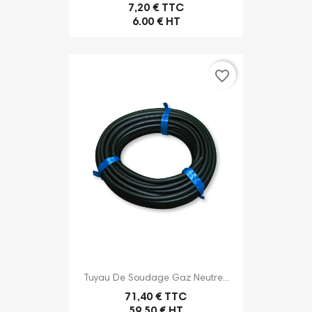
7,20 € TTC
6.00 € HT
favorite_border
Tuyau De Soudage Gaz Neutre...
71,40 € TTC
59.50 € HT