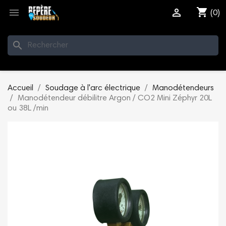
shopping_cart


(0)
search
Accueil
Soudage à l'arc électrique
Manodétendeurs
Manodétendeur débilitre Argon / CO2 Mini Zéphyr 20L
ou 38L /min