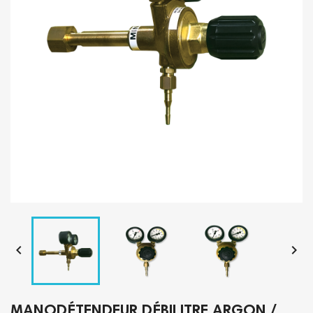


MANODÉTENDEUR DÉBILITRE ARGON /