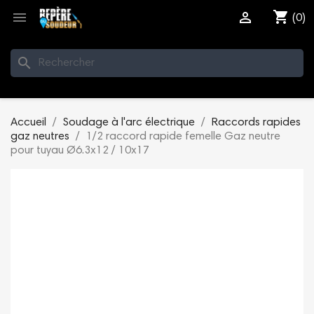
shopping_cart


(0)
search
Accueil
Soudage à l'arc électrique
Raccords rapides
gaz neutres
1/2 raccord rapide femelle Gaz neutre
pour tuyau Ø6.3x12 / 10x17