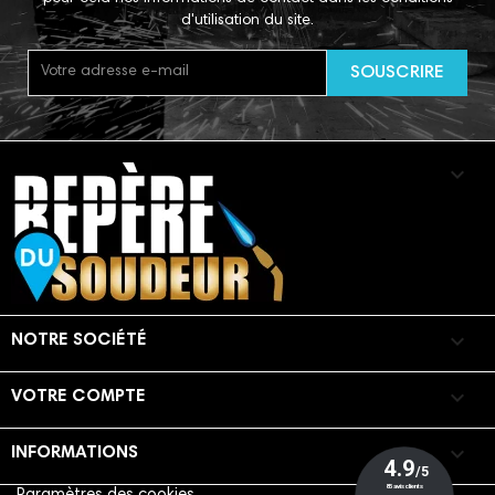
d'utilisation du site.


NOTRE SOCIÉTÉ

VOTRE COMPTE
keyboard_arrow_down
INFORMATIONS