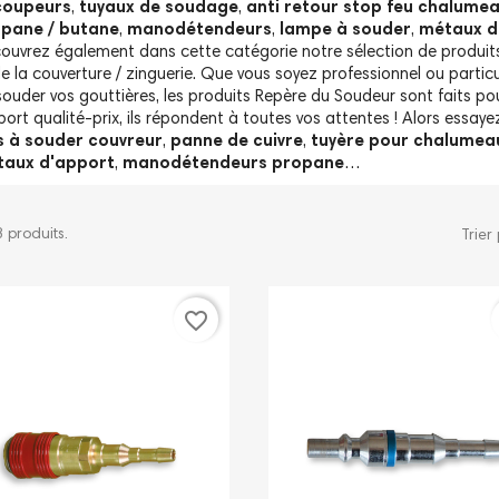
coupeurs
,
tuyaux de soudage
,
anti retour stop feu chalume
pane / butane
,
manodétendeurs
,
lampe à souder
,
métaux d
ouvrez également dans cette catégorie notre sélection de produits
de la couverture / zinguerie. Que vous soyez professionnel ou particu
souder vos gouttières, les produits Repère du Soudeur sont faits pour
port qualité-prix, ils répondent à toutes vos attentes ! Alors essay
s à souder couvreur
,
panne de cuivre
,
tuyère pour chalumea
aux d'apport
,
manodétendeurs propane
…
8 produits.
Trier 
favorite_border
Démon
d'une 
sur le kit plombier
Kit de désherbage
chalu
thermique
press
du soudeur vous
Repère du soudeur vous
Le Repè
tutoriel vidéo sur la
propose ce Tuto vidéo sur la
propose
 et l'utilisation du kit
présentation et l'utilisation du kit
vidéo de
nitaire...
de désherbage thermique.