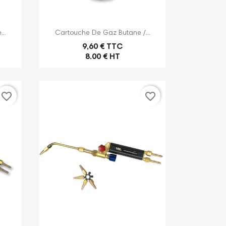

Aperçu rapide
..
Cartouche De Gaz Butane /...
9,60 € TTC
8.00 € HT
favorite_border
favorite_border