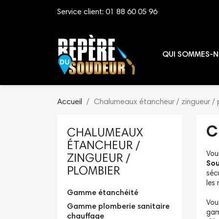
Service client:
01 88 60 05 96
QUI SOMMES-N
Accueil
Chalumeaux étancheur / zingueur / 
C
CHALUMEAUX
ÉTANCHEUR /
Vou
ZINGUEUR /
Sou
PLOMBIER
séc
les
Gamme étanchéité
Vou
Gamme plomberie sanitaire
gam
chauffage