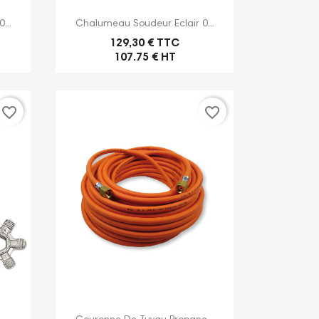

Aperçu rapide
...
Chalumeau Soudeur Eclair 0...
129,30 € TTC
107.75 € HT
favorite_border
favorite_border

Aperçu rapide