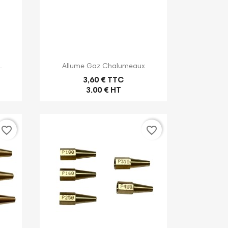
eau oxycoupeur
chalumeau oxycoupeur mini...
Voir
HP....
Voir plus
s

Aperçu rapide
.
Allume Gaz Chalumeaux
3,60 € TTC
3.00 € HT
favorite_border
favorite_border