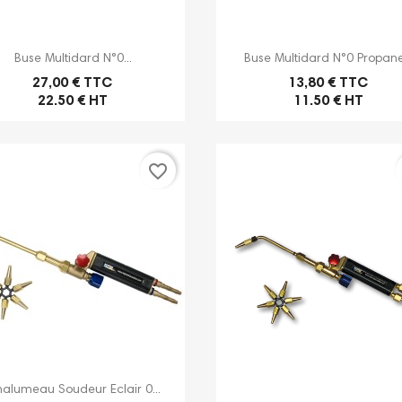


Aperçu rapide
Aperçu rapide
Buse Multidard N°0...
Buse Multidard N°0 Propane.
27,00 € TTC
13,80 € TTC
22.50 € HT
11.50 € HT
favorite_border

Aperçu rapide
alumeau Soudeur Eclair 0...