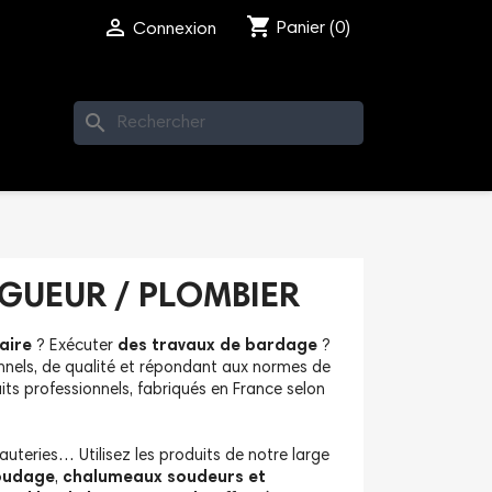
shopping_cart

Panier
(0)
Connexion
search
GUEUR / PLOMBIER
aire
? Exécuter
des travaux de bardage
?
onnels, de qualité et répondant aux normes de
s professionnels, fabriqués en France selon
uteries… Utilisez les produits de notre large
oudage
,
chalumeaux soudeurs et