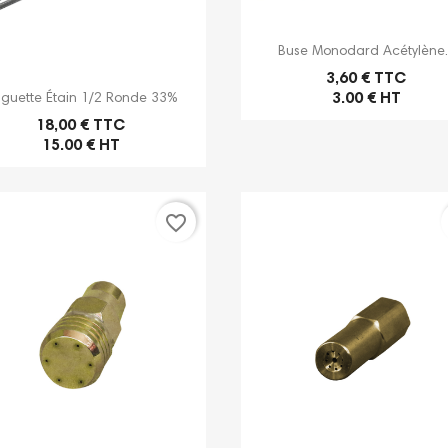

Aperçu rapide
Buse Monodard Acétylène..
3,60 € TTC

Aperçu rapide
3.00 € HT
guette Étain 1/2 Ronde 33%
18,00 € TTC
15.00 € HT
favorite_border