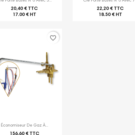
lé Porte Buses N°0 Avec 5...
Clé Porte Buses N°0 Avec 7.
20,40 € TTC
22,20 € TTC
17.00 € HT
18.50 € HT
favorite_border

Aperçu rapide
Économiseur De Gaz À...
156,60 € TTC