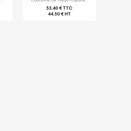
..
Couronne De Tuyau Propane...
53,40 € TTC
44.50 € HT