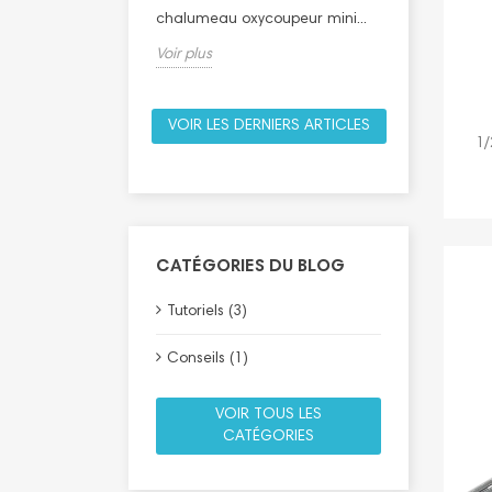
ycoupeur
chalumeau oxycoupeur mini...
Voir plus
Voir plus
VOIR LES DERNIERS ARTICLES
1/
CATÉGORIES DU BLOG
Tutoriels (3)
Conseils (1)
VOIR TOUS LES
CATÉGORIES