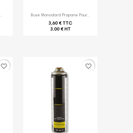

Aperçu rapide
.
Buse Monodard Propane Pour...
3,60 € TTC
3.00 € HT
favorite_border
favorite_border