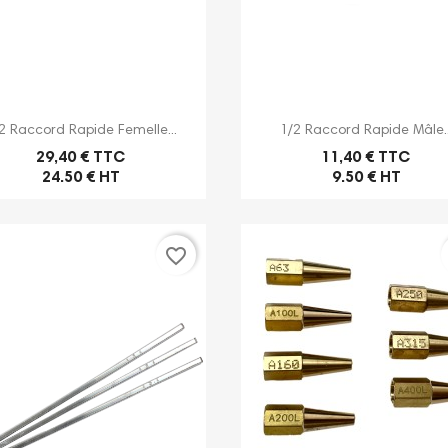
chalum
Voir plus
FOUDRE 
Voir plu


Aperçu rapide
Aperçu rapide
2 Raccord Rapide Femelle...
1/2 Raccord Rapide Mâle..
29,40 € TTC
11,40 € TTC
24.50 € HT
9.50 € HT
favorite_border