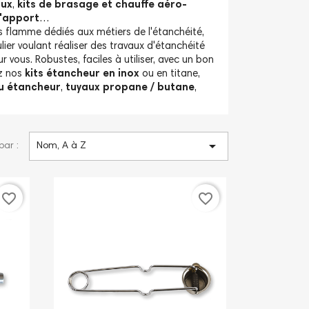
aux
,
kits de brasage et chauffe aéro-
'apport
…
 flamme dédiés aux métiers de l'étanchéité,
lier voulant réaliser des travaux d'étanchéité
 vous. Robustes, faciles à utiliser, avec un bon
ez nos
kits étancheur en inox
ou en titane,
u étancheur
,
tuyaux propane / butane
,

par :
Nom, A à Z
favorite_border
favorite_border
stration découpe
tôle avec le
Comment découper de
Tut
meau coupeur haute
l'acier avec le chalumeau
san
ion Foudre
coupeur Mini Foudre ?
Le 
re du soudeur vous
Le Repère du soudeur vous
prop
 cette démonstration en
propose ce tutoriel vidéo sur la
prés
 l'utilisation du
présentation et l'utilisation du
plom