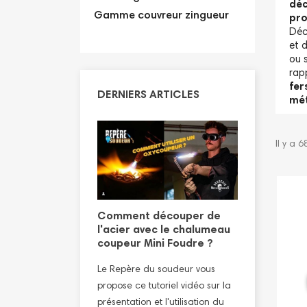
dé
Gamme couvreur zingueur
pro
Déc
et 
ou 
rap
fer
DERNIERS ARTICLES
mét
Il y a 6
ion découpe
vec le
Comment découper de
Tutoriel 
coupeur haute
l'acier avec le chalumeau
sanitaire
udre
coupeur Mini Foudre ?
Le Repère 
soudeur vous
Le Repère du soudeur vous
propose ce 
 démonstration en
propose ce tutoriel vidéo sur la
présentation
sation du
présentation et l'utilisation du
plombier/sa