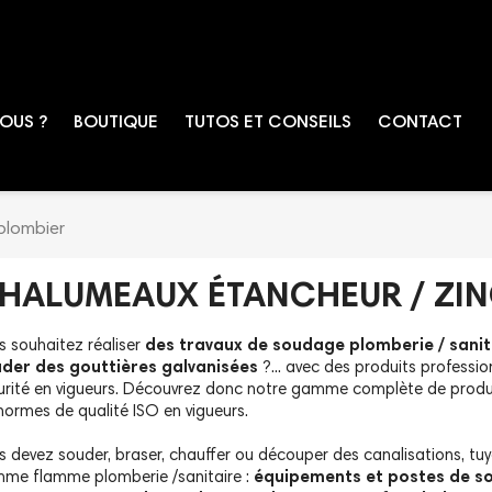
OUS ?
BOUTIQUE
TUTOS ET CONSEILS
CONTACT
plombier
HALUMEAUX ÉTANCHEUR / ZIN
s souhaitez réaliser
des travaux de soudage plomberie / sanit
der des gouttières galvanisées
?... avec des produits professi
urité en vigueurs. Découvrez donc notre gamme complète de produit
 normes de qualité ISO en vigueurs.
s devez souder, braser, chauffer ou découper des canalisations, tuya
me flamme plomberie /sanitaire :
équipements et postes de s