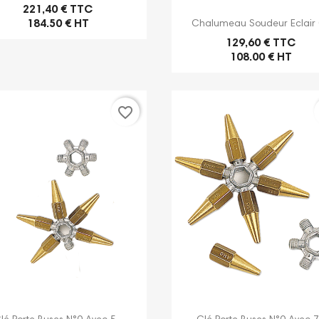
221,40 € TTC

Aperçu rapide
184.50 € HT
Chalumeau Soudeur Eclair 0
129,60 € TTC
108.00 € HT
favorite_border


Aperçu rapide
Aperçu rapide