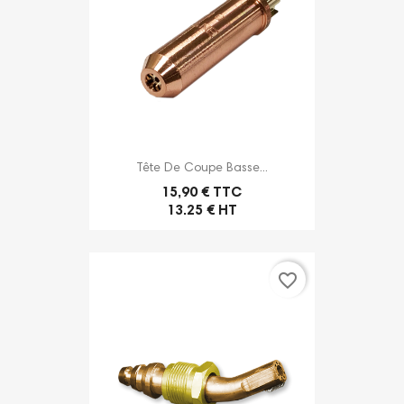
Tête De Coupe Basse...
15,90 € TTC
13.25 € HT
favorite_border