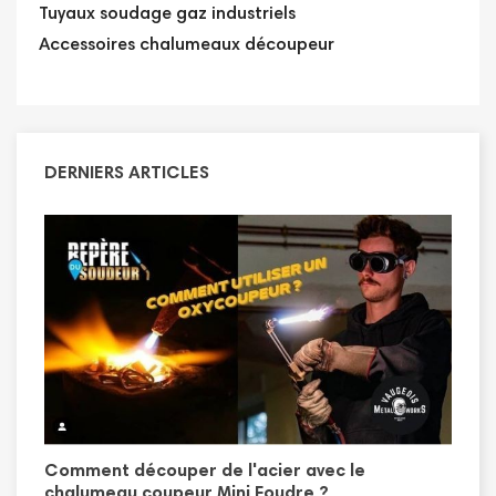
Tuyaux soudage gaz industriels
Accessoires chalumeaux découpeur
DERNIERS ARTICLES
Comment découper de l'acier avec le
T
n
chalumeau coupeur Mini Foudre ?