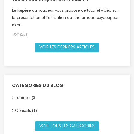
L
Le Repère du soudeur vous propose ce tutoriel vidéo sur
l
la présentation et l'utilisation du chalumeau oxycoupeur
V
mini...
Voir plus
VOIR LES DERNIERS ARTICLES
CATÉGORIES DU BLOG
Tutoriels (3)
Conseils (1)
VOIR TOUS LES CATÉGORIES