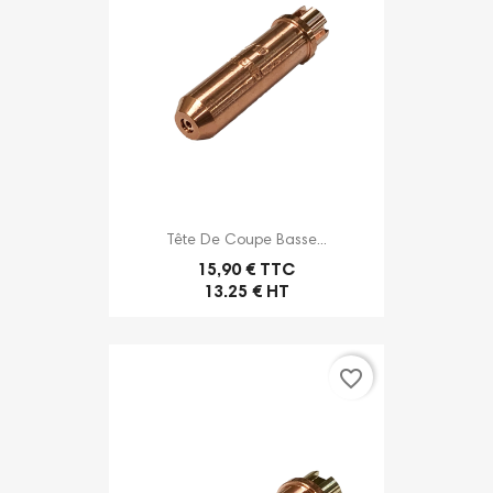
Tête De Coupe Basse...
15,90 € TTC
13.25 € HT
favorite_border