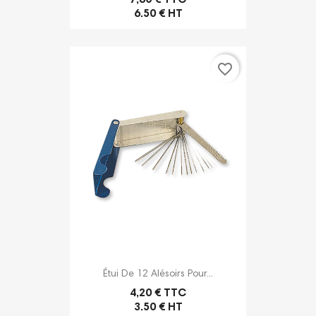
7,80 € TTC
6.50 € HT
favorite_border
Étui De 12 Alésoirs Pour...
4,20 € TTC
3.50 € HT