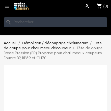
shopping_cart


(0)
search
Accueil
Démolition / découpage chalumeaux
Tête
de coupe pour chalumeau découpeur
Tête de coupe
Basse Pression (BP) Propane pour chalumeaux coupeurs
Foudre BP, BP89 et CH70