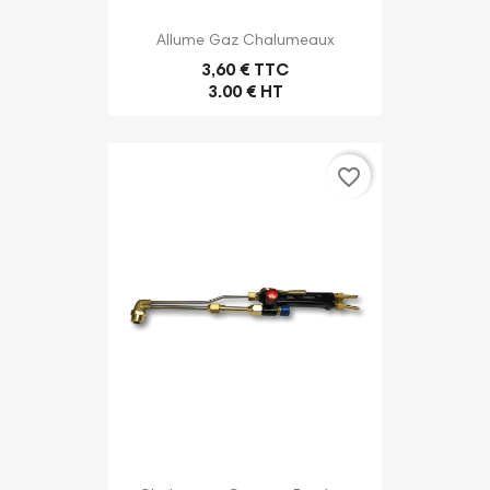
Allume Gaz Chalumeaux
3,60 € TTC
3.00 € HT
favorite_border