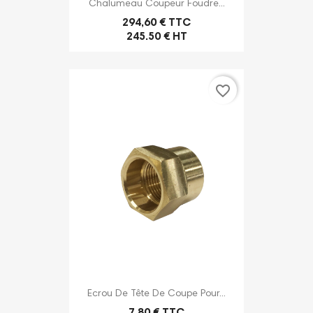
Chalumeau Coupeur Foudre...
294,60 € TTC
245.50 € HT
favorite_border
Ecrou De Tête De Coupe Pour...