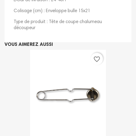
Délai de livraison : 24-48H
Colisage (cm) : Enveloppe bulle 15x21
Type de produit : Tête de coupe chalumeau
découpeur
VOUS AIMEREZ AUSSI
favorite_border