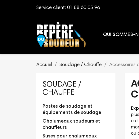
Service client:
01 88 60 05 96
QUI SOMMES-N
Accueil
Soudage / Chauffe
Accessoires 
A
SOUDAGE /
CHAUFFE
C
Postes de soudage et
Exp
équipements de soudage
plu
Chalumeaux soudeurs et
en 
chauffeurs
mod
ou 
Buses pour chalumeaux