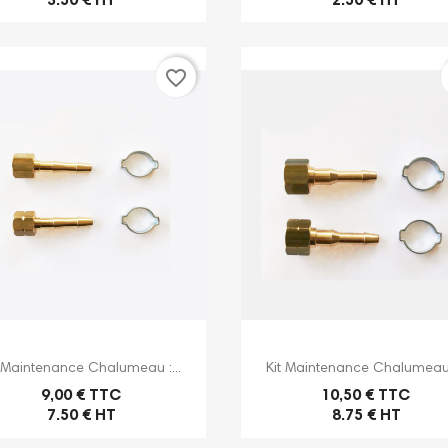
3.50 € HT
2.50 € HT
favorite_border


Aperçu rapide
Aperçu rapide
t Maintenance Chalumeau :...
Kit Maintenance Chalumeau :
9,00 € TTC
10,50 € TTC
7.50 € HT
8.75 € HT