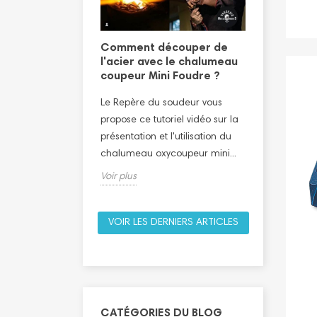
ion découpe
vec le
Comment découper de
Tutoriel 
coupeur haute
l'acier avec le chalumeau
sanitaire
udre
coupeur Mini Foudre ?
Le Repère 
soudeur vous
Le Repère du soudeur vous
propose ce 
 démonstration en
propose ce tutoriel vidéo sur la
présentation
sation du
présentation et l'utilisation du
plombier/sa
ycoupeur
chalumeau oxycoupeur mini...
Voir plus
Voir plus
VOIR LES DERNIERS ARTICLES
CATÉGORIES DU BLOG