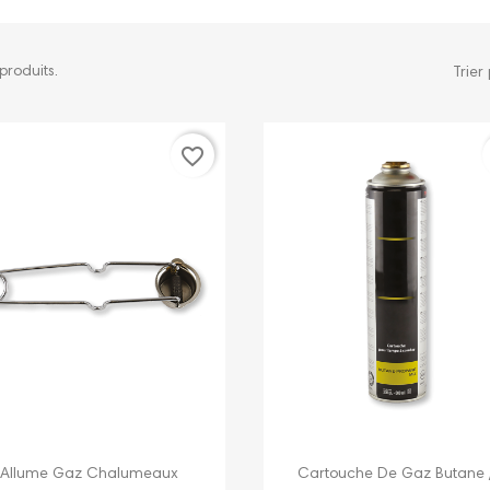
 produits.
Trier 
favorite_border


Aperçu rapide
Aperçu rapide
Allume Gaz Chalumeaux
Cartouche De Gaz Butane /.