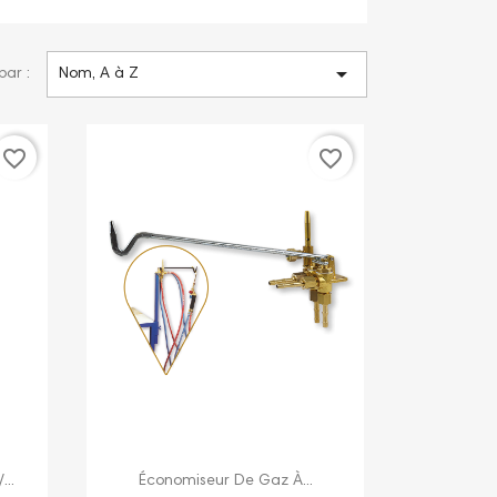

par :
Nom, A à Z
favorite_border
favorite_border

Aperçu rapide
..
Économiseur De Gaz À...