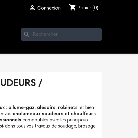
shopping_cart

Panier
(0)
Connexion
search
UDEURS /
ux
:
allume-gaz, alésoirs, robinets
, et bien
ser vos
chalumeaux soudeurs et chauffeurs
ssionnels
compatibles avec les principaux
té
dans tous vos travaux de soudage, brasage