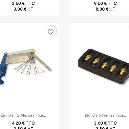
3,60 € TTC
9,60 € TTC
3.00 € HT
8.00 € HT
Démon
d'une 
sur le kit plombier
Kit de désherbage
chalu
thermique
press
favorite_border
du soudeur vous
Repère du soudeur vous
Le Repè
tutoriel vidéo sur la
propose ce Tuto vidéo sur la
propose
 et l'utilisation du kit
présentation et l'utilisation du kit
vidéo de
nitaire...
de désherbage thermique.
chalum
Voir plus
FOUDRE 
Voir plu


Aperçu rapide
Aperçu rapide
Étui De 12 Alésoirs Pour...
Étui De 5 Pierres Pour...
4,20 € TTC
3,00 € TTC