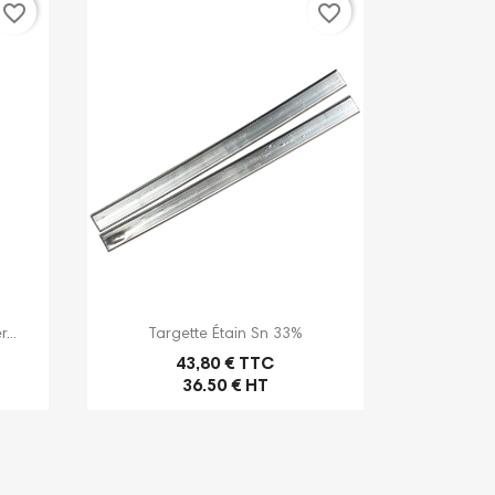
favorite_border
favorite_border

Aperçu rapide
...
Targette Étain Sn 33%
43,80 € TTC
36.50 € HT