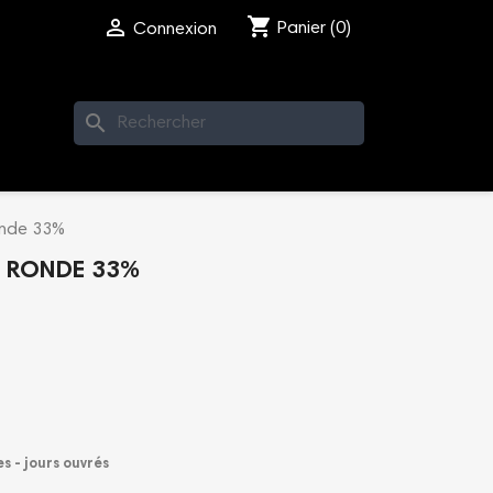
shopping_cart

Panier
(0)
Connexion
search
onde 33%
2 RONDE 33%
es - jours ouvrés