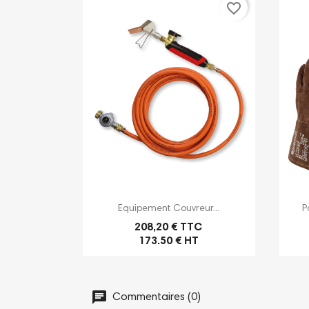
favorite_border

Aperçu rapide
Equipement Couvreur...
P
208,20 € TTC
173.50 € HT
Commentaires (0)