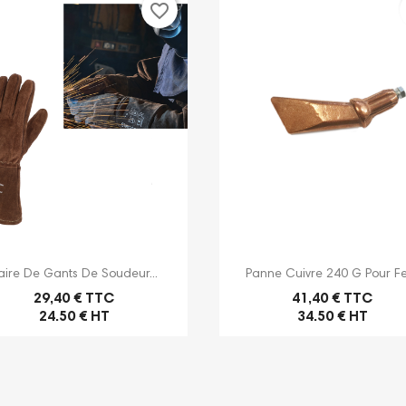
favorite_border


Aperçu rapide
Aperçu rapide
aire De Gants De Soudeur...
Panne Cuivre 240 G Pour Fer
29,40 € TTC
41,40 € TTC
24.50 € HT
34.50 € HT