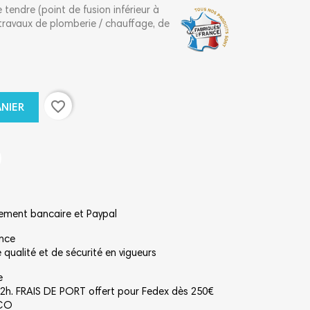
tendre (point de fusion inférieur à
 travaux de plomberie / chauffage, de
favorite_border
ANIER
rement bancaire et Paypal
ance
qualité et de sécurité en vigueurs
e
2h. FRAIS DE PORT offert pour Fedex dès 250€
NCO