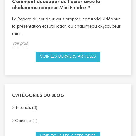
Comment découper de l'acier avec le
T
n
chalumeau coupeur Mini Foudre ?
L
Le Repère du soudeur vous propose ce tutoriel vidéo sur
l
la présentation et l'utilisation du chalumeau oxycoupeur
V
mini...
Voir plus
VOIR LES DERNIERS ARTICLES
CATÉGORIES DU BLOG
Tutoriels (3)
Conseils (1)