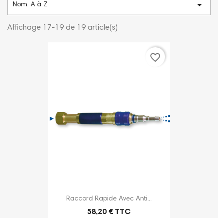

Nom, A à Z
Affichage 17-19 de 19 article(s)
favorite_border
Raccord Rapide Avec Anti...
58,20 € TTC