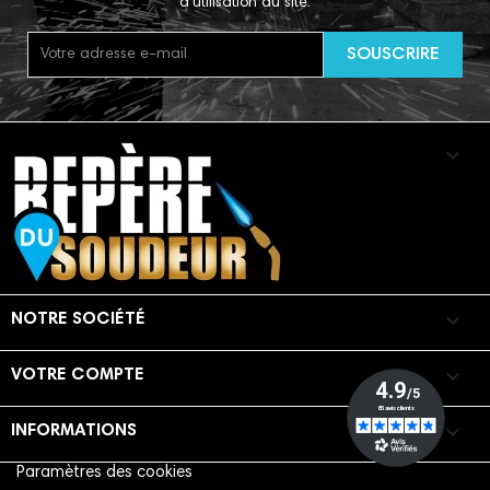
d'utilisation du site.


NOTRE SOCIÉTÉ

VOTRE COMPTE
keyboard_arrow_down
INFORMATIONS
Paramètres des cookies