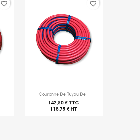
favorite_border
favorite_border

Aperçu rapide
Couronne De Tuyau De...
142,50 € TTC
118.75 € HT