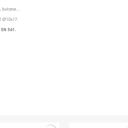
e, butane…
x12 Ø10x17.
 EN 561.