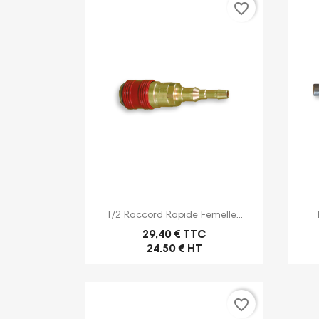
favorite_border

Aperçu rapide
1/2 Raccord Rapide Femelle...
29,40 € TTC
24.50 € HT
favorite_border