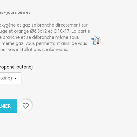
es - jours ouvrés
oxygène et gaz se branche directement sur
ouge et orange Ø6.3x12 et Ø10x17. La partie
se branche et se débranche même sous
du même gaz, vous permettant ainsi de vous
pour vos installations chalumeaux.
propane, butane)
favorite_border
ANIER