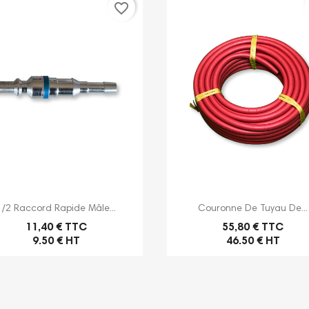
favorite_border


Aperçu rapide
Aperçu rapide
1/2 Raccord Rapide Mâle...
Couronne De Tuyau De...
11,40 € TTC
55,80 € TTC
9.50 € HT
46.50 € HT