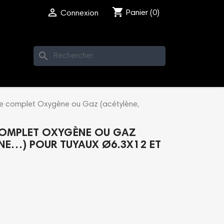
shopping_cart

Panier
(0)
Connexion
search
e complet Oxygène ou Gaz (acétylène,
OMPLET OXYGÈNE OU GAZ
NE…) POUR TUYAUX Ø6.3X12 ET