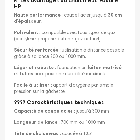
✅ Les avantages du chalumeau Foudre
HP
Haute performance
: coupe l’acier jusqu’à
30 cm
d’épaisseur
.
Polyvalent
: compatible avec tous types de gaz
(acétylène, propane, butane, gaz naturel).
Sécurité renforcée
: utilisation à distance possible
grâce à sa lance 700 ou 1000 mm.
Léger et robuste
: fabrication en
laiton matricé
et
tubes inox
pour une durabilité maximale.
Facile à utiliser
: apport d’oxygène par simple
pression sur la gâchette.
???? Caractéristiques techniques
Capacité de coupe acier
: jusqu’à 300 mm
Longueur de lance
: 700 mm ou 1000 mm
Tête de chalumeau
: coudée à 135°