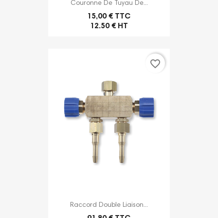
Couronne De Tuyau De...
15,00 € TTC
12.50 € HT
favorite_border
Raccord Double Liaison...