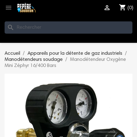
shopping_cart


(0)
search
Accueil
Appareils pour la détente de gaz industriels
Manodétendeurs soudage
Manodétendeur Oxygène
Mini Zéphyr 16/400 Bars