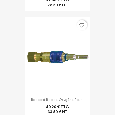
91,80 € TTC
76.50 € HT
favorite_border
Raccord Rapide Oxygène Pour...
40,20 € TTC
33.50 € HT