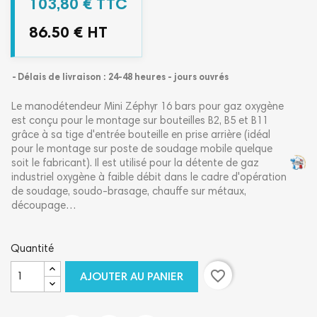
103,80 € TTC
86.50 € HT
Délais de livraison : 24-48 heures - jours ouvrés
Le manodétendeur Mini Zéphyr 16 bars pour gaz oxygène
est conçu pour le montage sur bouteilles B2, B5 et B11
grâce à sa tige d'entrée bouteille en prise arrière (idéal
pour le montage sur poste de soudage mobile quelque
soit le fabricant). Il est utilisé pour la détente de gaz
industriel oxygène à faible débit dans le cadre d'opération
de soudage, soudo-brasage, chauffe sur métaux,
découpage…
Quantité
favorite_border
AJOUTER AU PANIER