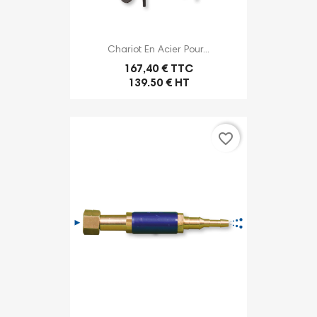
Chariot En Acier Pour...
167,40 € TTC
139.50 € HT
favorite_border