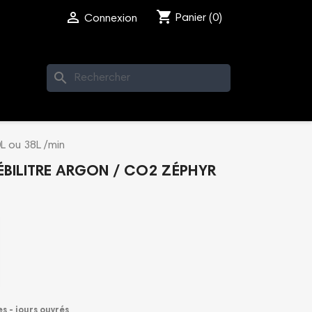
shopping_cart

Panier
(0)
Connexion
search
L ou 38L /min
BILITRE ARGON / CO2 ZÉPHYR
es - jours ouvrés