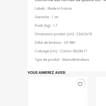
Conforme aux normes de qualité ISO : N
Labels : Made in France
Garantie : 1 an
Poids (kg) : 1.7
Dimensions produit (cm) : 23x6,5x18
Délai de livraison : 24-48H
Colisage (cm) : Carton 38x28x17
Type de produit : Manodétendeurs
VOUS AIMEREZ AUSSI
favorite_border