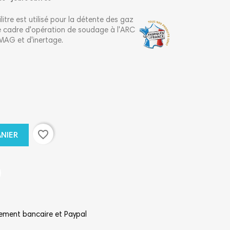
tre est utilisé pour la détente des gaz
le cadre d'opération de soudage à l'ARC
 MAG et d'inertage.
favorite_border
ANIER
rement bancaire et Paypal