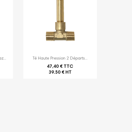

Aperçu rapide
z...
Té Haute Pression 2 Départs...
47,40 € TTC
39.50 € HT