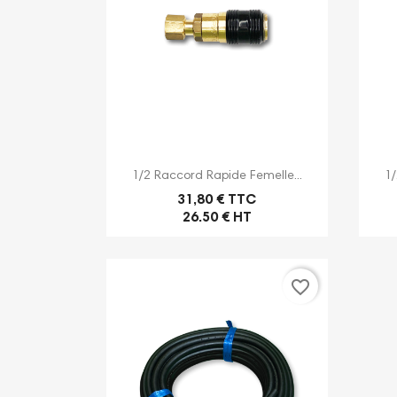

Aperçu rapide
1/2 Raccord Rapide Femelle...
1/
31,80 € TTC
26.50 € HT
favorite_border